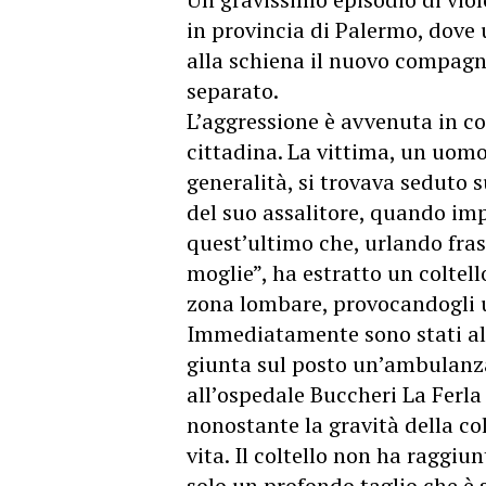
in provincia di Palermo, dove
alla schiena il nuovo compagno
separato.
L’aggressione è avvenuta in co
cittadina. La vittima, un uomo
generalità, si trovava seduto 
del suo assalitore, quando im
quest’ultimo che, urlando fras
moglie”, ha estratto un coltello
zona lombare, provocandogli u
Immediatamente sono stati alle
giunta sul posto un’ambulanza 
all’ospedale Buccheri La Ferl
nonostante la gravità della col
vita. Il coltello non ha raggiu
solo un profondo taglio che è 