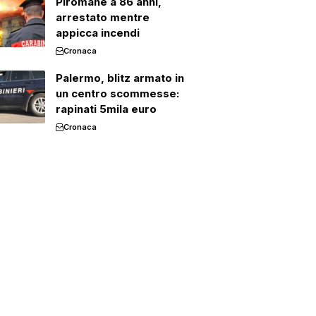
Piromane a 86 anni,
arrestato mentre
appicca incendi
Cronaca
Palermo, blitz armato in
un centro scommesse:
rapinati 5mila euro
Cronaca