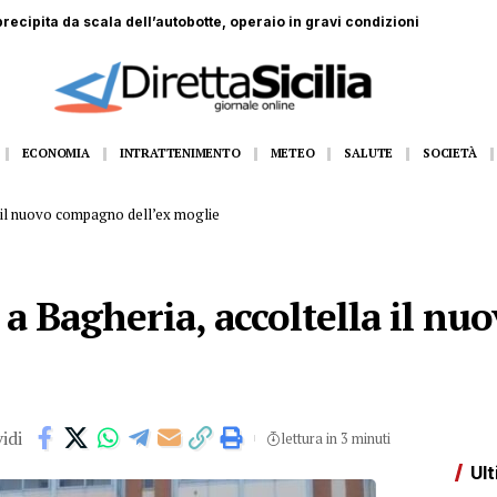
recipita da scala dell’autobotte, operaio in gravi condizioni
ECONOMIA
INTRATTENIMENTO
METEO
SALUTE
SOCIETÀ
a il nuovo compagno dell’ex moglie
 a Bagheria, accoltella il n
idi
lettura in 3 minuti
Ult