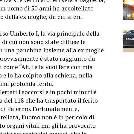
 un uomo di 50 anni ha accoltellato
 della ex moglie, da cui si era
rso Umberto I, la via principale della
 di cui non sono state diffuse le
su una panchina insieme alla ex moglie
provvisamente è stato raggiunto da
i come “Ah, te la vuoi fare con mia
 e lo ha colpito alla schiena, nella
na profonda ferita.
rtati i soccorsi e in pochi minuti è
del 118 che ha trasportato il ferito
a di Palermo. Fortunatamente,
tellata, l’uomo non è in pericolo di
nto organi vitali ma gli ha provocato
stato suturato dai medici, che lo