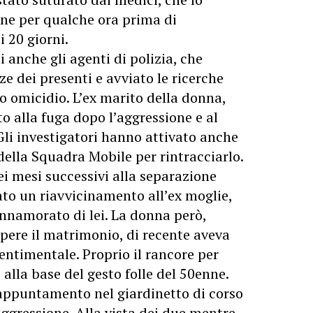
ne per qualche ora prima di
 20 giorni.
 anche gli agenti di polizia, che
e dei presenti e avviato le ricerche
o omicidio. L’ex marito della donna,
to alla fuga dopo l’aggressione e al
Gli investigatori hanno attivato anche
 della Squadra Mobile per rintracciarlo.
i mesi successivi alla separazione
ato un riavvicinamento all’ex moglie,
innamorato di lei. La donna però,
mpere il matrimonio, di recente aveva
entimentale. Proprio il rancore per
alla base del gesto folle del 50enne.
a appuntamento nel giardinetto di corso
ggressione. Alla vista dei due mentre