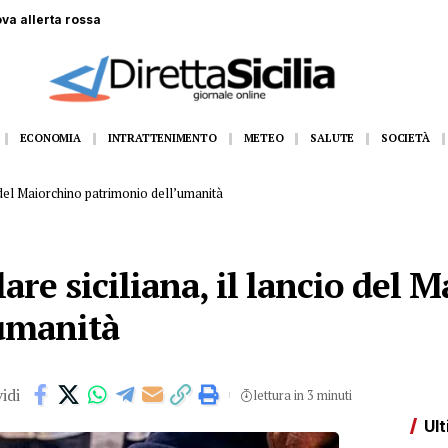
 gommone a Lampedusa, la fidanzata assiste alla tragedia
ECONOMIA
INTRATTENIMENTO
METEO
SALUTE
SOCIETÀ
io del Maiorchino patrimonio dell’umanità
are siciliana, il lancio del 
’umanità
idi
lettura in 3 minuti
Ult