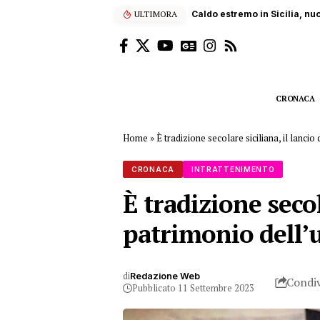
ULTIMORA
Sub ucciso dall’elica di un
CRONACA
Home
»
È tradizione secolare siciliana, il lanc
CRONACA
INTRATTENIMENTO
È tradizione secol
patrimonio dell
di
Redazione Web
Condiv
Pubblicato 11 Settembre 2023