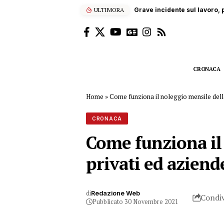
raio in gravi condizioni
ULTIMORA
CRONACA
Home
»
Come funziona il noleggio mensile delle
CRONACA
Come funziona il
privati ed aziend
di
Redazione Web
Condiv
Pubblicato 30 Novembre 2021