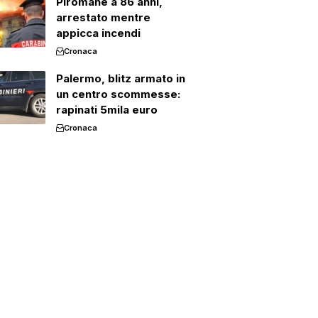
Piromane a 86 anni,
arrestato mentre
appicca incendi
Cronaca
Palermo, blitz armato in
un centro scommesse:
rapinati 5mila euro
Cronaca