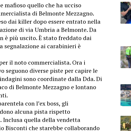
le mafioso quello che ha ucciso
mmercialista di Belmonte Mezzagno.
so dai killer dopo essere entrato nella
azione di via Umbria a Belmonte. Da
 è più uscito. È stato freddato dai
La segnalazione ai carabinieri è
 per il noto commercialista. Ora i
vo seguono diverse piste per capire le
 indagini sono coordinate dalla Dda. Di
indaco di Belmonte Mezzagno e lontano
nti.
arentela con l’ex boss, gli
udono alcuna pista rispetto
. Inclusa quella della vendetta
rio Bisconti che starebbe collaborando