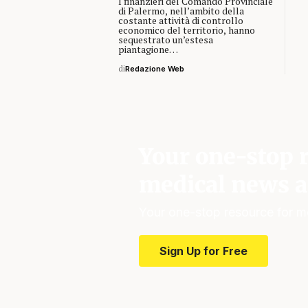
I finanzieri del Comando Provinciale
di Palermo, nell’ambito della
costante attività di controllo
economico del territorio, hanno
sequestrato un’estesa
piantagione…
di
Redazione Web
Your one-stop r
medical news a
Your one-stop resource for m
Sign Up for Free