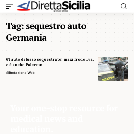
Tag:
sequestro auto
Germania
61 auto di lusso sequestrate: maxi frode Iva,
c’è anche Palermo
di
Redazione Web
Your one-stop resource for
medical news and
education.