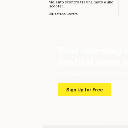
violento scontro tra una moto e uno
scooter…
di
Gaetano Ferraro
Your one-stop r
medical news a
Your one-stop resource for m
Sign Up for Free