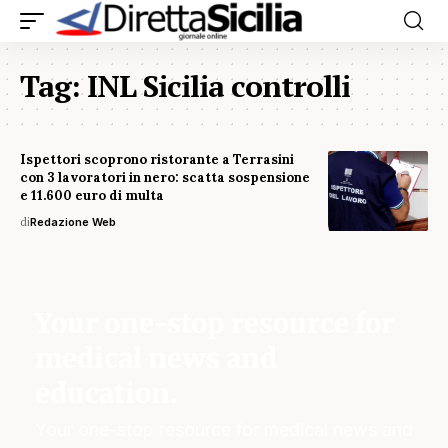
Tag:
INL Sicilia controlli
Ispettori scoprono ristorante a Terrasini
con 3 lavoratori in nero: scatta sospensione
e 11.600 euro di multa
di
Redazione Web
Your one-stop resource for
medical news and
education.
Your one-stop resource for medical news and