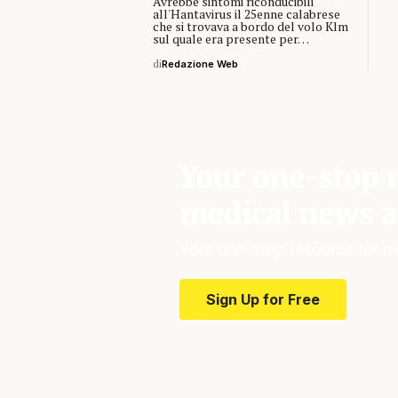
Avrebbe sintomi riconducibili
all'Hantavirus il 25enne calabrese
che si trovava a bordo del volo Klm
sul quale era presente per…
di
Redazione Web
Your one-stop r
medical news a
Your one-stop resource for m
Sign Up for Free