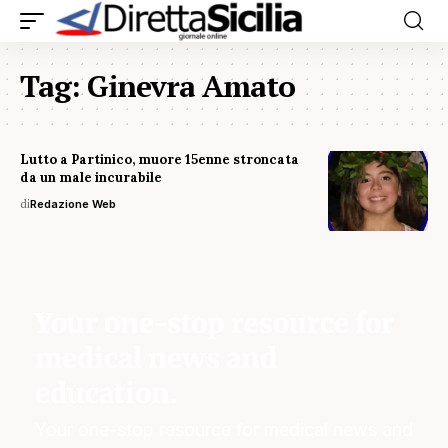
Tag:
Ginevra Amato
Lutto a Partinico, muore 15enne stroncata
da un male incurabile
di
Redazione Web
Your one-stop resource for
medical news and
education.
Your one-stop resource for medical news and