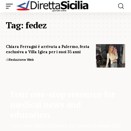
Tag:
fedez
Chiara Ferragni è arrivata a Palermo, festa
esclusiva a Villa Igiea per i suoi 35 anni
di
Redazione Web
Your one-stop resource for
medical news and
education.
Your one-stop resource for medical news and