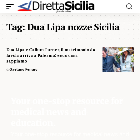
Tag:
Dua Lipa nozze Sicilia
Dua Lipa e Callum Turner, il matrimonio da
favola arriva a Palermo: ecco cosa
sappiamo
di
Gaetano Ferraro
Your one-stop resource for
medical news and
education.
Your one-stop resource for medical news and