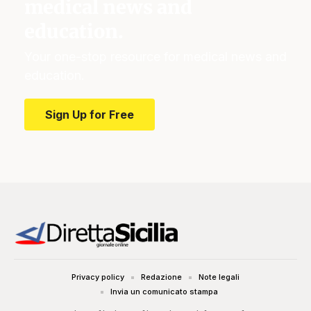
medical news and
education.
Your one-stop resource for medical news and
education.
Sign Up for Free
Privacy policy
Redazione
Note legali
Invia un comunicato stampa