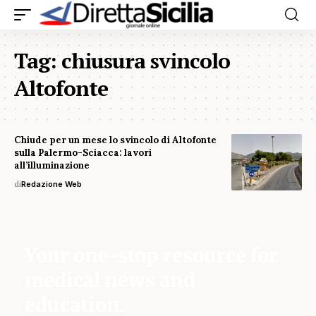
Tag:
chiusura svincolo
Altofonte
Chiude per un mese lo svincolo di Altofonte
sulla Palermo-Sciacca: lavori
all’illuminazione
di
Redazione Web
Your one-stop resource for
medical news and
education.