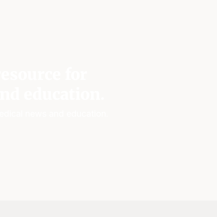
esource for
nd education.
edical news and education.