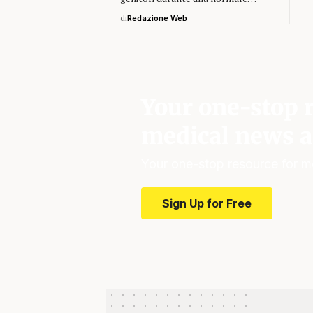
di
Redazione Web
Your one-stop r
medical news a
Your one-stop resource for m
Sign Up for Free