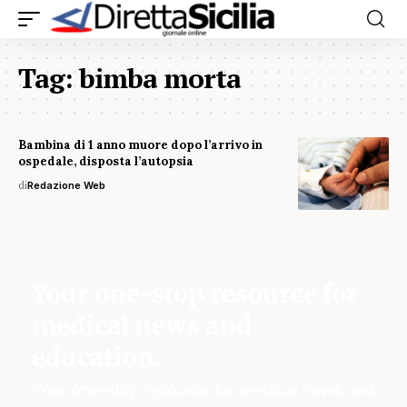
Tag:
bimba morta
Bambina di 1 anno muore dopo l’arrivo in
ospedale, disposta l’autopsia
di
Redazione Web
Your one-stop resource for
medical news and
education.
Your one-stop resource for medical news and