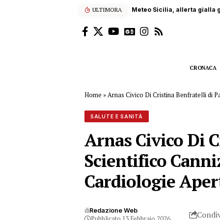
ULTIMORA
Meteo Sicilia, allerta gialla
CRONACA
Home
»
Arnas Civico Di Cristina Benfratelli d
SALUTE E SANITÀ
Arnas Civico Di C
Scientifico Cann
Cardiologie Aper
di
Redazione Web
Condiv
Pubblicato 13 Febbraio 2026