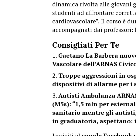
dinamica rivolta alle giovani g
studenti ad affrontare corret
cardiovascolare”. Il corso è du
accompagnati dai professori:
Consigliati Per Te
Gaetano La Barbera nuovo
Vascolare dell’ARNAS Civico
Troppe aggressioni in ospe
dispositivi di allarme per i 
Autisti Ambulanza ARNAS
(M5s): “1,5 mln per esterna
sanitario mentre gli autist
in graduatoria, aspettano: t
Iscriviti al
canale Facebook
p