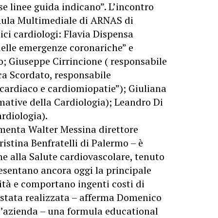
se linee guida indicano”. L’incontro
’Aula Multimediale di ARNAS di
ci cardiologi: Flavia Dispensa
elle emergenze coronariche” e
o; Giuseppe Cirrincione ( responsabile
a Scordato, responsabile
ardiaco e cardiomiopatie”); Giuliana
rmative della Cardiologia); Leandro Di
rdiologia).
mmenta Walter Messina direttore
istina Benfratelli di Palermo – è
ne alla Salute cardiovascolare, tenuto
esentano ancora oggi la principale
dità e comportano ingenti costi di
E’ stata realizzata – afferma Domenico
ll’azienda – una formula educational