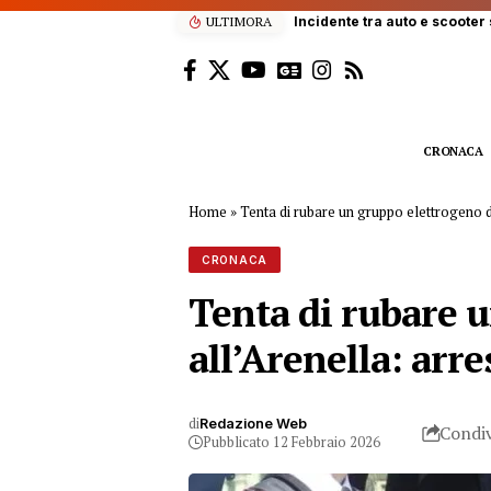
er sulla A29: due feriti, traffico in tilt verso Palermo
ULTIMORA
CRONACA
Home
»
Tenta di rubare un gruppo elettrogeno d
CRONACA
Tenta di rubare 
all’Arenella: arr
di
Redazione Web
Condiv
Pubblicato 12 Febbraio 2026