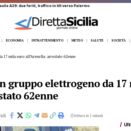
ECONOMIA
INTRATTENIMENTO
METEO
SALUTE
SOCIETÀ
a 17 mila euro all’Arenella: arrestato 62enne
un gruppo elettrogeno da 17 
estato 62enne
idi
lettura in 1 minuti
Ult