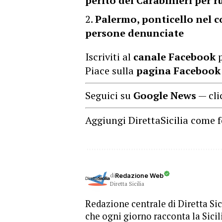
perito dei Carabinieri per r
Palermo, ponticello nel co
persone denunciate
Iscriviti al
canale Facebook
p
Piace sulla
pagina Facebook
Seguici su
Google News
— cli
Aggiungi DirettaSicilia come f
di
Redazione Web
Diretta Sicilia
Redazione centrale di Diretta Sici
che ogni giorno racconta la Sicil