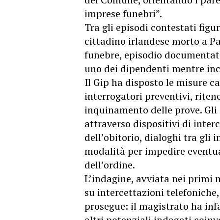
imprese funebri”.
Tra gli episodi contestati figu
cittadino irlandese morto a P
funebre, episodio documentat
uno dei dipendenti mentre in
Il Gip ha disposto le misure c
interrogatori preventivi, riten
inquinamento delle prove. Gli 
attraverso dispositivi di interc
dell’obitorio, dialoghi tra gli
modalità per impedire eventual
dell’ordine.
L’indagine, avviata nei primi m
su intercettazioni telefoniche
prosegue: il magistrato ha inf
altri potenziali indagati coin