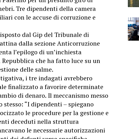
unebri. Tre dipendenti della camera
liari con le accuse di corruzione e
disposto dal Gip del Tribunale di
ttina dalla sezione Anticorruzione
nta l’epilogo di un’inchiesta
a Repubblica che ha fatto luce su un
gestione delle salme.
tigativa, i tre indagati avrebbero
ale finalizzato a favorire determinate
cambio di denaro. Il meccanismo messo
o stesso: “I dipendenti – spiegano
ocizzato le procedure per la gestione e
enti deceduti nella struttura
ncavano le necessarie autorizzazioni
ti dei defunti verso specifiche