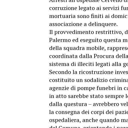
corruzione legato ai servizi f
mortuaria sono finiti ai domici
associazione a delinquere.
Il provvedimento restrittivo, 
Palermo ed eseguito questa ma
della squadra mobile, rapprese
coordinata dalla Procura dell
sistema di illeciti legati alla 
Secondo la ricostruzione inves
costituito un sodalizio crimin
agenzie di pompe funebri in 
in atto sarebbe stato sempre l
dalla questura – avrebbero vel
la consegna dei corpi dei pazi
ospedaliera, anche quando ma
del Comune, orientando i paren