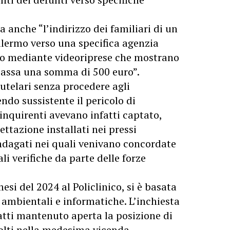
ra anche “l’indirizzo dei familiari di un
alermo verso una specifica agenzia
o mediante videoriprese che mostrano
cassa una somma di 500 euro”.
autelari senza procedere agli
endo sussistente il pericolo di
inquirenti avevano infatti captato,
ettazione installati nei pressi
 indagati nei quali venivano concordate
i verifiche da parte delle forze
esi del 2024 al Policlinico, si è basata
, ambientali e informatiche. L’inchiesta
atti mantenuto aperta la posizione di
volti nella medesima vicenda.