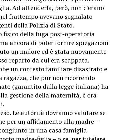
iglia. Ad attenderla, però, non c’erano
e nel frattempo avevano segnalato
nti della Polizia di Stato.
o fisico della fuga post-operatoria
ma ancora di poter fornire spiegazioni
avuto un malore ed è stata nuovamente
sso reparto da cui era scappata.
ebbe un contesto familiare disastrato e
La ragazza, che pur non ricorrendo
ato (garantito dalla legge italiana) ha
lla gestione della maternità, è ora
i.
peso. Le autorità dovranno valutare se
me per un affidamento alla madre –
congiunto in una casa famiglia
orto madre-figlia – o se, per tutelare