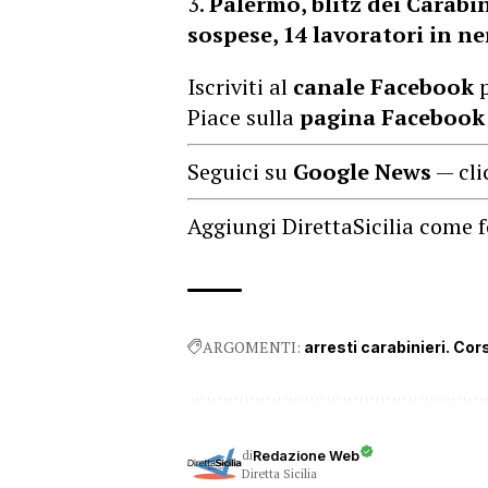
Palermo, blitz dei Carabin
sospese, 14 lavoratori in n
Iscriviti al
canale Facebook
p
Piace sulla
pagina Facebook
Seguici su
Google News
— cli
Aggiungi DirettaSicilia come f
ARGOMENTI:
arresti carabinieri. Cor
di
Redazione Web
Diretta Sicilia