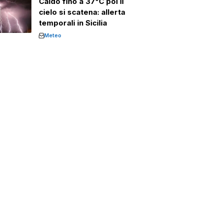
Caldo fino a 37°C poi il
cielo si scatena: allerta
temporali in Sicilia
Meteo