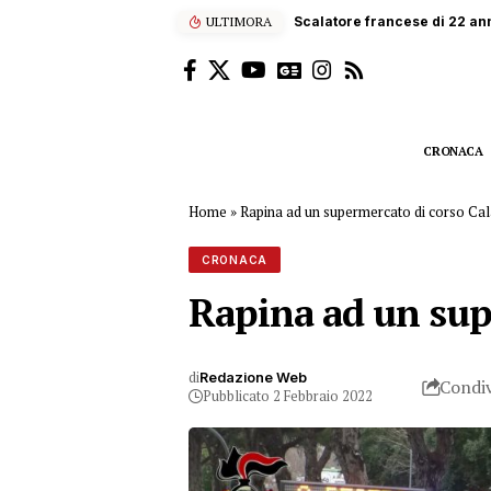
ULTIMORA
Rischia di annegare a Cefalù,
CRONACA
Home
»
Rapina ad un supermercato di corso Calat
CRONACA
Rapina ad un supe
di
Redazione Web
Condiv
Pubblicato 2 Febbraio 2022