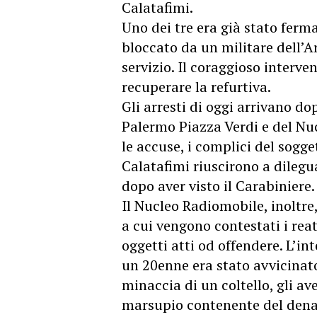
Calatafimi.
Uno dei tre era già stato ferma
bloccato da un militare dell’A
servizio. Il coraggioso interv
recuperare la refurtiva.
Gli arresti di oggi arrivano d
Palermo Piazza Verdi e del N
le accuse, i complici del sogge
Calatafimi riuscirono a dilegu
dopo aver visto il Carabiniere.
Il Nucleo Radiomobile, inoltre
a cui vengono contestati i rea
oggetti atti od offendere. L’i
un 20enne era stato avvicinato
minaccia di un coltello, gli a
marsupio contenente del denaro