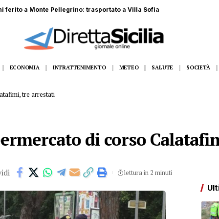
 tre militari si tuffano e la salvano
ECONOMIA
INTRATTENIMENTO
METEO
SALUTE
SOCIETÀ
afimi, tre arrestati
rmercato di corso Calatafimi
idi
lettura in 2 minuti
Ult