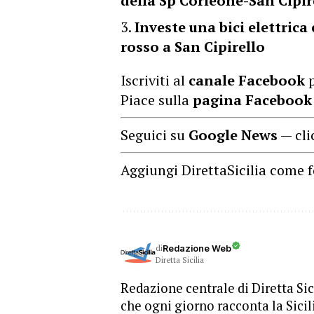
della Sp Corleone-San Cipir
Investe una bici elettric
rosso a San Cipirello
Iscriviti al
canale Facebook
p
Piace sulla
pagina Facebook
Seguici su
Google News
— cli
Aggiungi DirettaSicilia come f
di
Redazione Web
Diretta Sicilia
Redazione centrale di Diretta Sici
che ogni giorno racconta la Sicil