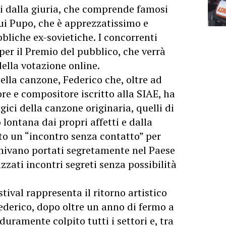
ti dalla giuria, che comprende famosi
 cui Pupo, che è apprezzatissimo e
bbliche ex-sovietiche. I concorrenti
er il Premio del pubblico, che verrà
della votazione online.
ella canzone, Federico che, oltre ad
re e compositore iscritto alla SIAE, ha
ici della canzone originaria, quelli di
o lontana dai propri affetti e dalla
ito un “incontro senza contatto” per
venivano portati segretamente nel Paese
izzati incontri segreti senza possibilità
tival rappresenta il ritorno artistico
Federico, dopo oltre un anno di fermo a
uramente colpito tutti i settori e, tra