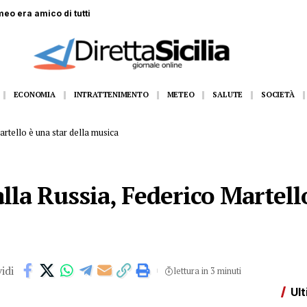
il palo: Rosario muore a soli 19 anni
ECONOMIA
INTRATTENIMENTO
METEO
SALUTE
SOCIETÀ
artello è una star della musica
alla Russia, Federico Martell
idi
lettura in 3 minuti
Ult