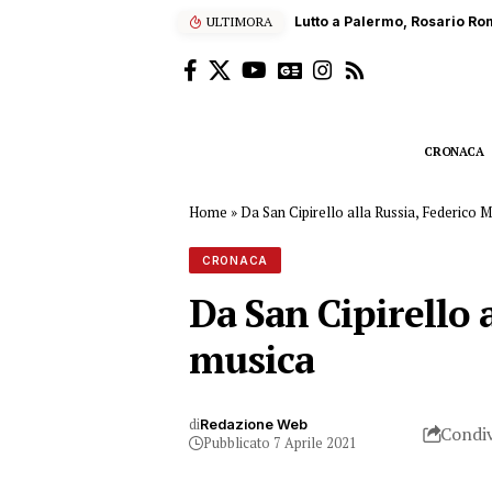
ULTIMORA
Palermo, la moto contro 
CRONACA
Home
»
Da San Cipirello alla Russia, Federico M
CRONACA
Da San Cipirello 
musica
di
Redazione Web
Condiv
Pubblicato 7 Aprile 2021