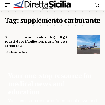
Tag:
supplemento carburante
Supplemento carburante sui biglietti già
pagati, dopo il biglietto arriva la batosta
carburante
di
Redazione Web
Your one-stop resource for
medical news and
education.
Your one-stop resource for medical news and