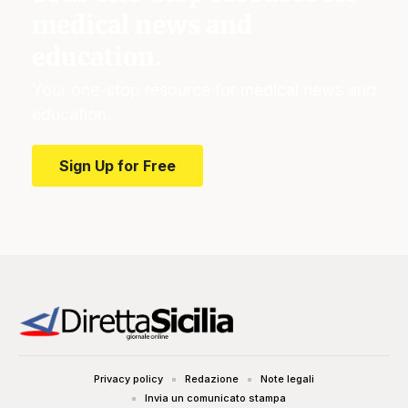
medical news and
education.
Your one-stop resource for medical news and
education.
Sign Up for Free
Privacy policy
Redazione
Note legali
Invia un comunicato stampa