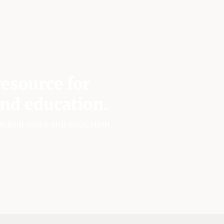
esource for
nd education.
edical news and education.