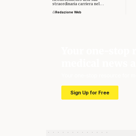
straordinaria carriera nel…
di
Redazione Web
Your one-stop r
medical news a
Your one-stop resource for m
Sign Up for Free