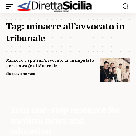
Tag:
minacce all’avvocato in
tribunale
Minacce e sputi all’avvocato di un imputato
per la strage di Monreale
di
Redazione Web
Your one-stop resource for
medical news and
education.