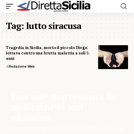
Tag:
lutto siracusa
Tragedia in Sicilia, morto il piccolo Diego:
lottava contro una brutta malattia a soli 5
anni
di
Redazione Web
Your one-stop resource for
medical news and
education.
Your one-stop resource for medical news and