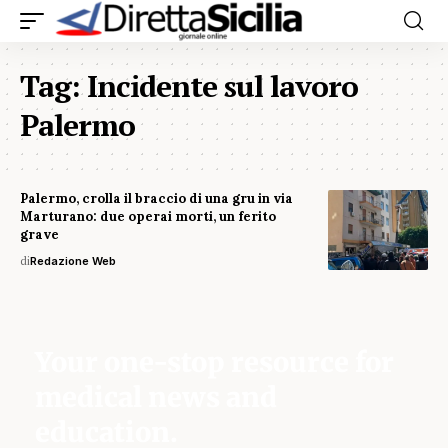
Tag:
Incidente sul lavoro
Palermo
Palermo, crolla il braccio di una gru in via
Marturano: due operai morti, un ferito
grave
di
Redazione Web
Your one-stop resource for
medical news and
education.