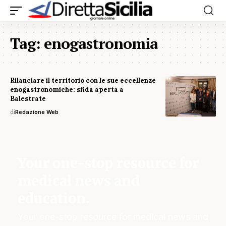
Tag:
enogastronomia
Rilanciare il territorio con le sue eccellenze
enogastronomiche: sfida aperta a
Balestrate
di
Redazione Web
Your one-stop resource for
medical news and
education.
Your one-stop resource for medical news and