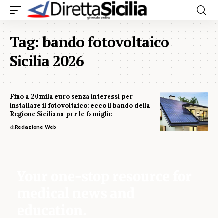
Tag:
bando fotovoltaico
Sicilia 2026
Fino a 20mila euro senza interessi per
installare il fotovoltaico: ecco il bando della
Regione Siciliana per le famiglie
di
Redazione Web
Your one-stop resource for
medical news and
education.