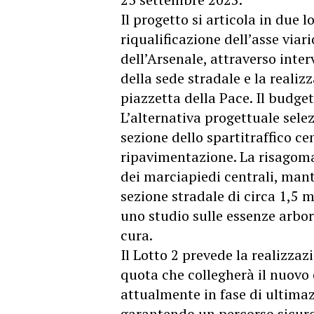
Il progetto si articola in due l
riqualificazione dell’asse viari
dell’Arsenale, attraverso inte
della sede stradale e la reali
piazzetta della Pace. Il budget
L’alternativa progettuale sele
sezione dello spartitraffico ce
ripavimentazione. La risagom
dei marciapiedi centrali, man
sezione stradale di circa 1,5 m
uno studio sulle essenze arbore
cura.
Il Lotto 2 prevede la realizza
quota che collegherà il nuovo e
attualmente in fase di ultima
garantendo un percorso sicuro e