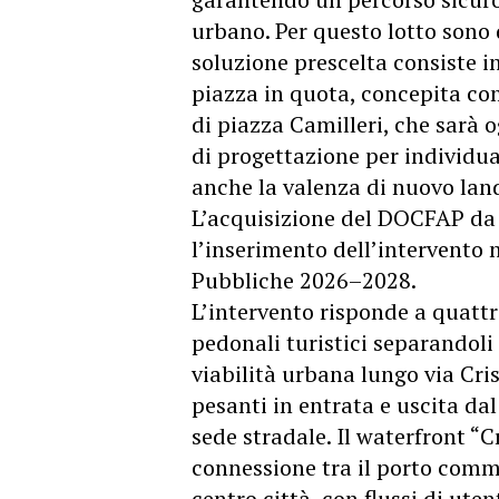
urbano. Per questo lotto sono d
soluzione prescelta consiste 
piazza in quota, concepita co
di piazza Camilleri, che sarà 
di progettazione per individua
anche la valenza di nuovo land
L’acquisizione del DOCFAP da 
l’inserimento dell’intervento
Pubbliche 2026–2028.
L’intervento risponde a quattro
pedonali turistici separandoli d
viabilità urbana lungo via Cris
pesanti in entrata e uscita dal
sede stradale. Il waterfront “C
connessione tra il porto comme
centro città, con flussi di uten