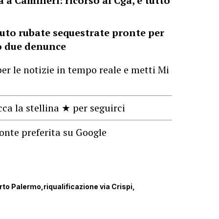
 a Camilleri: ricorso al Cga, è tutto
uto rubate sequestrate pronte per
no due denunce
er le notizie in tempo reale e metti Mi
cca la stellina ★ per seguirci
onte preferita su Google
rto Palermo
riqualificazione via Crispi