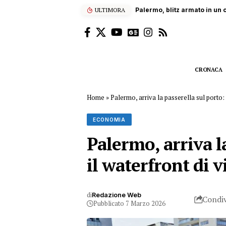
ULTIMORA
Dramma sul lavoro a Bolognet
CRONACA
Home
»
Palermo, arriva la passerella sul porto: 1
ECONOMIA
Palermo, arriva la
il waterfront di v
di
Redazione Web
Condiv
Pubblicato 7 Marzo 2026