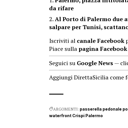
Palermo, piazza intitolata
da rifare
Al Porto di Palermo due a
salpare per Tunisi, scatta
Iscriviti al
canale Facebook
p
Piace sulla
pagina Facebook
Seguici su
Google News
— cli
Aggiungi DirettaSicilia come f
ARGOMENTI:
passerella pedonale po
waterfront Crispi Palermo