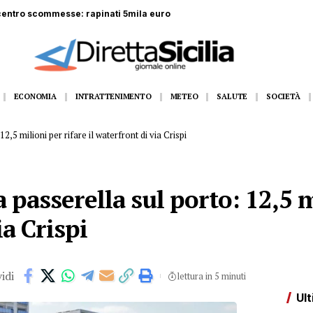
ta: operaio di 52 anni precipita da tre metri
ECONOMIA
INTRATTENIMENTO
METEO
SALUTE
SOCIETÀ
2,5 milioni per rifare il waterfront di via Crispi
 passerella sul porto: 12,5 m
ia Crispi
idi
lettura in 5 minuti
Ult