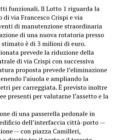
otti funzionali. Il Lotto 1 riguarda la
o di via Francesco Crispi e via
rventi di manutenzione straordinaria
zzazione di una nuova rotatoria presso
 stimato è di 3 milioni di euro.
zionata prevede la riduzione della
ntrale di via Crispi con successiva
atura proposta prevede l’eliminazione
tenendo l’aiuola e ampliando la
etri per carreggiata. È previsto inoltre
e presenti per valutarne l’assetto e la
zione di una passerella pedonale in
dificio dell’interfaccia città-porto —
zione — con piazza Camilleri,
 diretto tra il porto e il tessuto