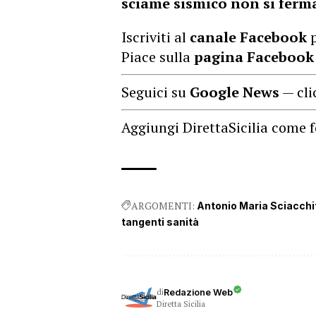
sciame sismico non si ferm
Iscriviti al
canale Facebook
p
Piace sulla
pagina Facebook
Seguici su
Google News
— cli
Aggiungi DirettaSicilia come f
ARGOMENTI:
Antonio Maria Sciacch
tangenti sanità
di
Redazione Web
Diretta Sicilia