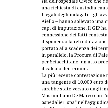
sia dell’ospedale Civico che de
una richiesta di custodia caut
I legali degli indagati – gli a
Aiello – hanno sollevato una c
capi di imputazione. Il GIP ha
connessione dei fatti contesta
disponendo la retrodatazione 
portato alla scadenza dei term
in parallelo, la Procura di Pa
per Sciacchitano, un atto proce
il calcolo dei termini.
La più recente contestazione r
una tangente di 10.000 euro d
sarebbe stato versato dagli i
Massimiliano De Marco con l’obi
ospedalieri spa” nell’aggiudica