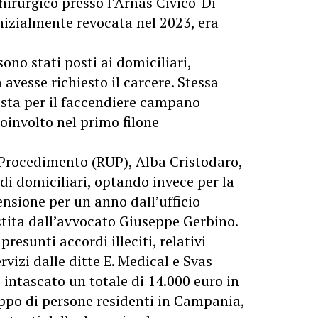
chirurgico presso l’Arnas Civico-Di
inizialmente revocata nel 2023, era
no stati posti ai domiciliari,
avesse richiesto il carcere. Stessa
osta per il faccendiere campano
coinvolto nel primo filone
 Procedimento (RUP), Alba Cristodaro,
a di domiciliari, optando invece per la
ensione per un anno dall’ufficio
stita dall’avvocato Giuseppe Gerbino.
presunti accordi illeciti, relativi
rvizi dalle ditte E. Medical e Svas
intascato un totale di 14.000 euro in
uppo di persone residenti in Campania,