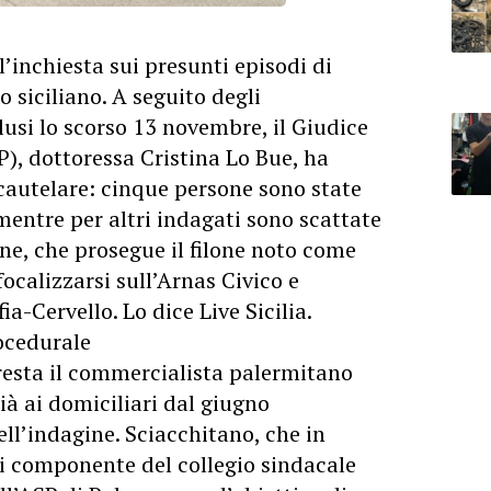
inchiesta sui presunti episodi di
o siciliano. A seguito degli
lusi lo scorso 13 novembre, il Giudice
P), dottoressa Cristina Lo Bue, ha
autelare: cinque persone sono state
 mentre per altri indagati sono scattate
ine, che prosegue il filone noto come
focalizzarsi sull’Arnas Civico e
ia-Cervello. Lo dice Live Sicilia.
rocedurale
 resta il commercialista palermitano
à ai domiciliari dal giugno
ll’indagine. Sciacchitano, che in
di componente del collegio sindacale