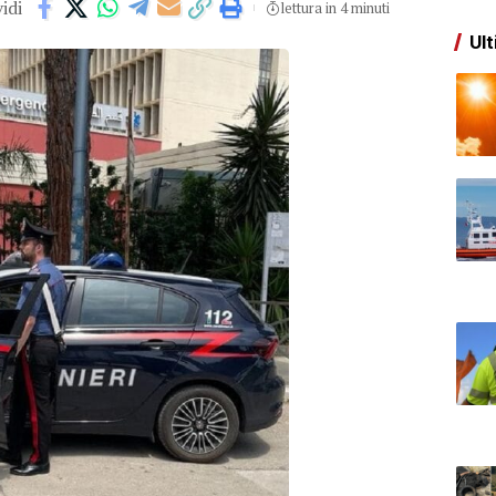
idi
lettura in 4 minuti
Ult