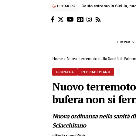
ULTIMORA
Sub ucciso dall’elica di un
CRONACA
Home
»
Nuovo terremoto nella Sanità di Palermo
CRONACA
IN PRIMO PIANO
Nuovo terremoto n
bufera non si f
Nuova ordinanza nella sanità di 
Sciacchitano
di
Redazione Web