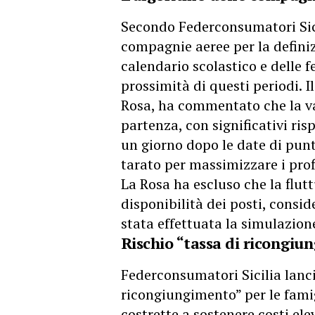
Secondo Federconsumatori Sicil
compagnie aeree per la definiz
calendario scolastico e delle f
prossimità di questi periodi. I
Rosa, ha commentato che la var
partenza, con significativi ri
un giorno dopo le date di pun
tarato per massimizzare i profi
La Rosa ha escluso che la flut
disponibilità dei posti, consi
stata effettuata la simulazion
Rischio “tassa di ricongiun
Federconsumatori Sicilia lancia
ricongiungimento” per le famigl
costrette a sostenere costi ele