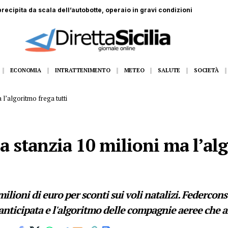
dall’11 al 14 agosto Gangi appuntamento con la grande musica dal vivo
ECONOMIA
INTRATTENIMENTO
METEO
SALUTE
SOCIETÀ
a l’algoritmo frega tutti
lia stanzia 10 milioni ma l’a
milioni di euro per sconti sui voli natalizi. Federcon
anticipata e l'algoritmo delle compagnie aeree che an