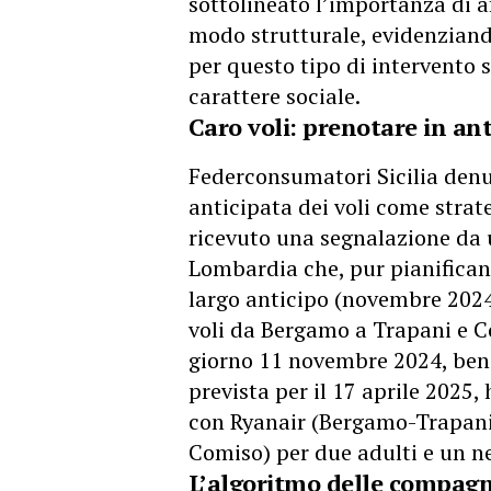
sottolineato l’importanza di af
modo strutturale, evidenziando
per questo tipo di intervento 
carattere sociale.
Caro voli: prenotare in an
Federconsumatori Sicilia denun
anticipata dei voli come strat
ricevuto una segnalazione da u
Lombardia che, pur pianifica
largo anticipo (novembre 2024)
voli da Bergamo a Trapani e C
giorno 11 novembre 2024, ben 
prevista per il 17 aprile 2025,
con Ryanair (Bergamo-Trapani
Comiso) per due adulti e un n
L’algoritmo delle compagni