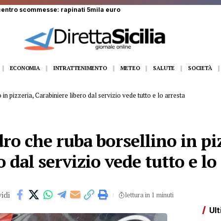
ta: operaio di 52 anni precipita da tre metri
ECONOMIA
INTRATTENIMENTO
METEO
SALUTE
SOCIETÀ
in pizzeria, Carabiniere libero dal servizio vede tutto e lo arresta
ro che ruba borsellino in piz
 dal servizio vede tutto e lo
idi
lettura in 1 minuti
Ult