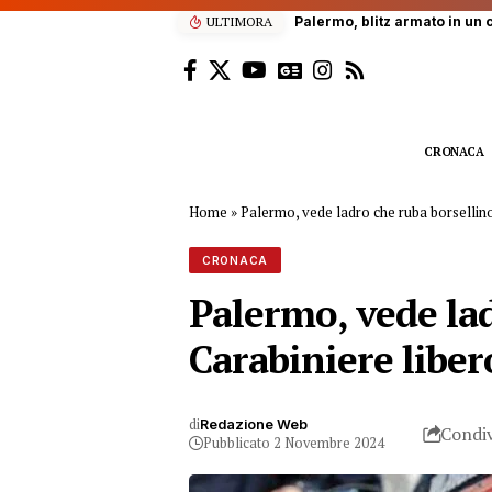
ULTIMORA
Dramma sul lavoro a Bolognet
CRONACA
Home
»
Palermo, vede ladro che ruba borsellino 
CRONACA
Palermo, vede lad
Carabiniere libero
di
Redazione Web
Condiv
Pubblicato 2 Novembre 2024