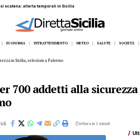
2 misure cautelari tra Sicilia e Calabria
ECONOMIA
INTRATTENIMENTO
METEO
SALUTE
SOCIETÀ
rezza in Sicilia, selezioni a Palermo
 700 addetti alla sicurezza i
rmo
idi
lettura in 1 minuti
Ult