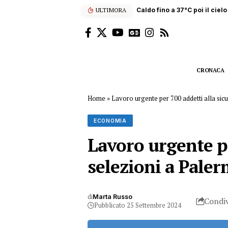
ULTIMORA
Appalti in mano alla mafia: 1
CRONACA
Home
»
Lavoro urgente per 700 addetti alla sicu
ECONOMIA
Lavoro urgente per
selezioni a Pale
di
Marta Russo
Condiv
Pubblicato 25 Settembre 2024