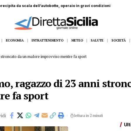
dall’11 al 14 agosto Gangi appuntamento con la grande musica dal vivo
ECONOMIA
INTRATTENIMENTO
METEO
SALUTE
SOCIETÀ
 stroncato da un malore improvviso mentre fa sport
mo, ragazzo di 23 anni stron
e fa sport
idi
lettura in 2 minuti
Ult