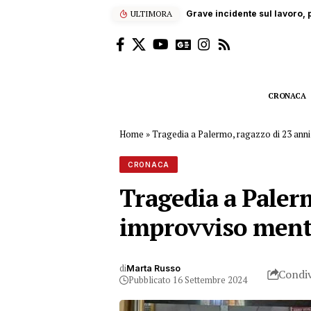
ULTIMORA
“Enjoy’s Jazz… e non solo”: 
CRONACA
Home
»
Tragedia a Palermo, ragazzo di 23 anni
CRONACA
Tragedia a Paler
improvviso mentr
di
Marta Russo
Condiv
Pubblicato 16 Settembre 2024