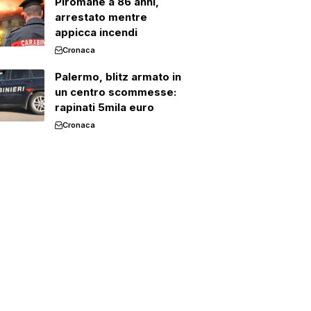
Piromane a 86 anni,
arrestato mentre
appicca incendi
Cronaca
Palermo, blitz armato in
un centro scommesse:
rapinati 5mila euro
Cronaca