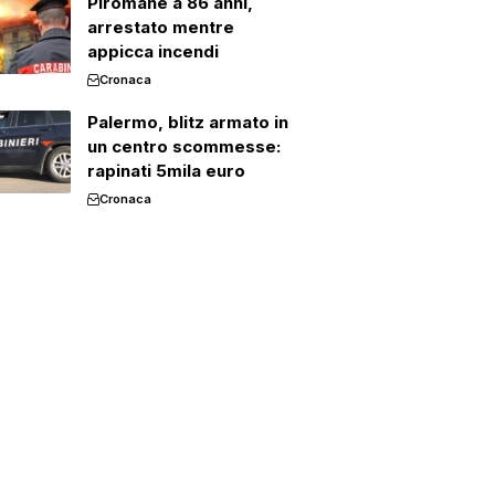
Piromane a 86 anni,
arrestato mentre
appicca incendi
Cronaca
Palermo, blitz armato in
un centro scommesse:
rapinati 5mila euro
Cronaca