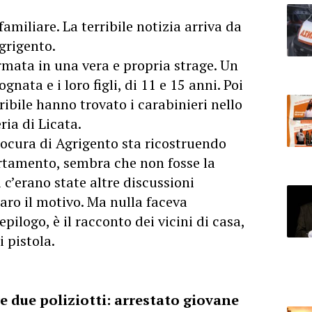
familiare. La terribile notizia arriva da
grigento.
ormata in una vera e propria strage. Un
gnata e i loro figli, di 11 e 15 anni. Poi
rribile hanno trovato i carabinieri nello
eria di Licata.
rocura di Agrigento sta ricostruendo
rtamento, sembra che non fosse la
i c’erano state altre discussioni
aro il motivo. Ma nulla faceva
ilogo, è il racconto dei vicini di casa,
i pistola.
 due poliziotti: arrestato giovane