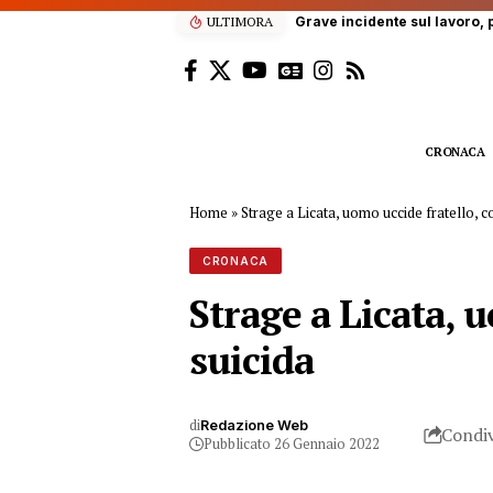
ULTIMORA
Grave incidente sul lavoro, p
CRONACA
Home
»
Strage a Licata, uomo uccide fratello, cog
CRONACA
Strage a Licata, u
suicida
di
Redazione Web
Condiv
Pubblicato 26 Gennaio 2022