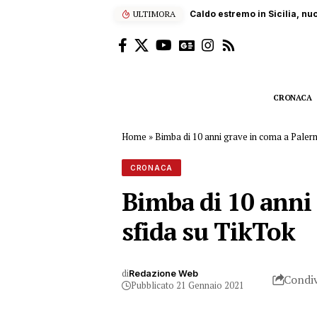
ULTIMORA
Sub ucciso dall’elica di un
CRONACA
Home
»
Bimba di 10 anni grave in coma a Palermo
CRONACA
Bimba di 10 anni 
sfida su TikTok
di
Redazione Web
Condiv
Pubblicato 21 Gennaio 2021