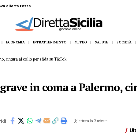
 gommone a Lampedusa, la fidanzata assiste alla tragedia
ECONOMIA
INTRATTENIMENTO
METEO
SALUTE
SOCIETÀ
, cintura al collo per sfida su TikTok
grave in coma a Palermo, cin
idi
lettura in 2 minuti
Ult