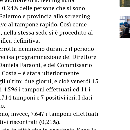
o 0,24% delle persone che si sono
Palermo e provincia allo screening
tive al tampone rapido. Così come
i, nella stessa sede si è proceduto al
fica definitiva.
nterrotta nemmeno durante il periodo
 precisa programmazione del Direttore
 Daniela Faraoni, e del Commissario
 Costa – è stata ulteriormente
li ultimi due giorni, e cioè venerdì 15
 4.596 i tamponi effettuati ed 11 i
3.714 tamponi e 7 positivi ieri. I dati
mo.
ono, invece, 7.647 i tamponi effettuati
tivi riscontrati (0,21%).
 sia in città che in provincia. Sono le