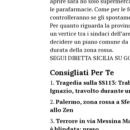
aprire sarà no solo supermercat
le parafarmacie. Come per le fe
controlleranno se gli spostam
Per quanto riguarda la provin
un vertice tra i sindaci dell’a
decidere un piano comune da ap
durata della zona rossa.
SEGUI DIRETTA SICILIA SU 
Consigliati Per Te
Tragedia sulla SS113: Trab
Ignazio, travolto durante u
Palermo, zona rossa a Sfer
allo Zen
Terrore in via Messina Ma
è blindata: preso