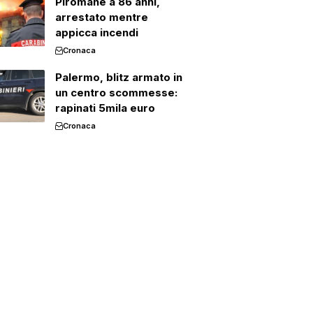
Piromane a 86 anni,
arrestato mentre
appicca incendi
Cronaca
Palermo, blitz armato in
un centro scommesse:
rapinati 5mila euro
Cronaca