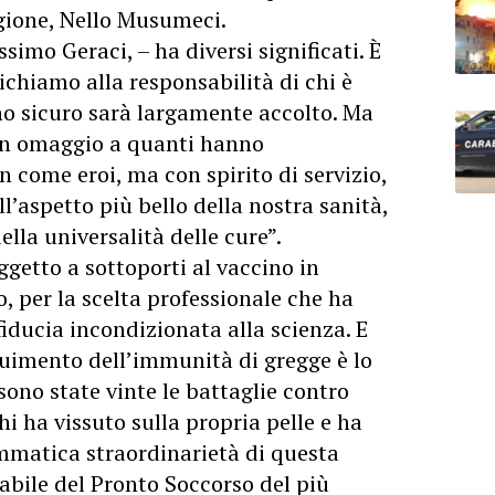
egione, Nello Musumeci.
imo Geraci, – ha diversi significati. È
ichiamo alla responsabilità di chi è
no sicuro sarà largamente accolto. Ma
un omaggio a quanti hanno
 come eroi, ma con spirito di servizio,
l’aspetto più bello della nostra sanità,
ella universalità delle cure”.
ggetto a sottoporti al vaccino in
o, per la scelta professionale che ha
iducia incondizionata alla scienza. E
guimento dell’immunità di gregge è lo
sono state vinte le battaglie contro
Chi ha vissuto sulla propria pelle e ha
ammatica straordinarietà di questa
abile del Pronto Soccorso del più