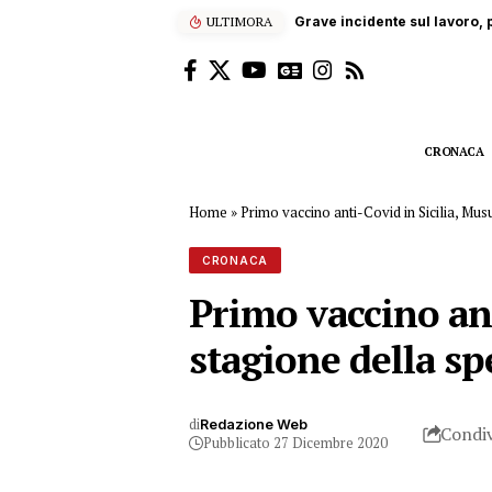
scala dell’autobotte, operaio in gravi condizioni
ULTIMORA
CRONACA
Home
»
Primo vaccino anti-Covid in Sicilia, Mu
CRONACA
Primo vaccino ant
stagione della s
di
Redazione Web
Condiv
Pubblicato 27 Dicembre 2020