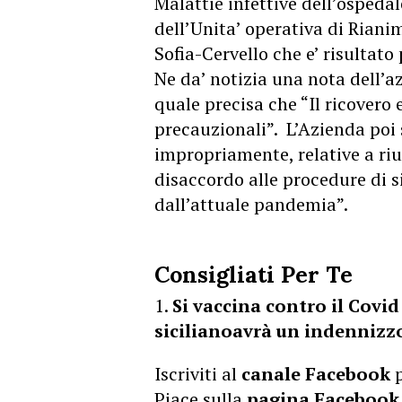
Malattie infettive dell’ospedal
dell’Unita’ operativa di Rianim
Sofia-Cervello che e’ risultato
Ne da’ notizia una nota dell’
quale precisa che “Il ricovero 
precauzionali”. L’Azienda poi 
impropriamente, relative a riu
disaccordo alle procedure di s
dall’attuale pandemia”.
Consigliati Per Te
Si vaccina contro il Covid
sicilianoavrà un indennizzo
Iscriviti al
canale Facebook
p
Piace sulla
pagina Facebook