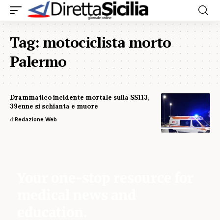
Tag:
motociclista morto
Palermo
Drammatico incidente mortale sulla SS113,
39enne si schianta e muore
di
Redazione Web
Your one-stop resource for
medical news and
education.