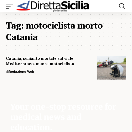
Tag:
motociclista morto
Catania
Catania, schianto mortale sul viale
Mediterraneo: muore motociclista
di
Redazione Web
Your one-stop resource for
medical news and
education.