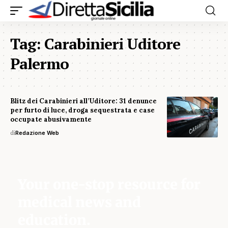
Tag:
Carabinieri Uditore
Palermo
Blitz dei Carabinieri all’Uditore: 31 denunce
per furto di luce, droga sequestrata e case
occupate abusivamente
di
Redazione Web
Your one-stop resource for
medical news and
education.