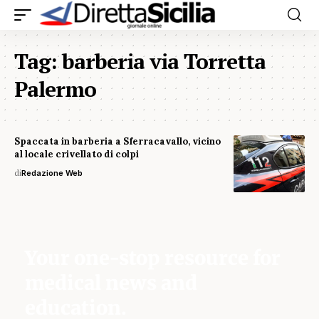
Tag:
barberia via Torretta
Palermo
Spaccata in barberia a Sferracavallo, vicino
al locale crivellato di colpi
di
Redazione Web
Your one-stop resource for
medical news and
education.