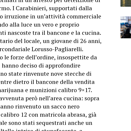
rmo. I Carabinieri, supportati dalla
o irruzione in un’attività commerciale
ndo alla luce un vero e proprio
ti nascoste tra il bancone e la cucina.
etario del locale, un giovane di 26 anni,
ircondariale Lorusso-Pagliarelli.
 le forze dell’ordine, insospettite da
 hanno deciso di approfondire
sono state rinvenute nove stecche di
ntre dietro il bancone della vendita
marijuana e munizioni calibro 9×17.
avvenuta però nell’area cucina: sopra
 hanno rinvenuto un sacco nero
calibro 12 con matricola abrasa, già
cale sono stati sequestrati anche un
ltello intriso di stupefacente, a