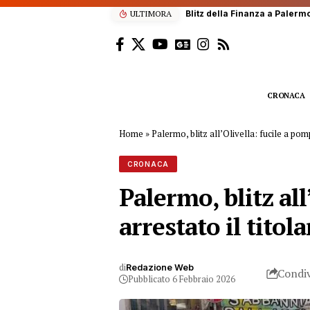
ULTIMORA
Scalatore francese di 22 anni
CRONACA
Home
»
Palermo, blitz all’Olivella: fucile a pomp
CRONACA
Palermo, blitz all
arrestato il titola
di
Redazione Web
Condiv
Pubblicato 6 Febbraio 2026