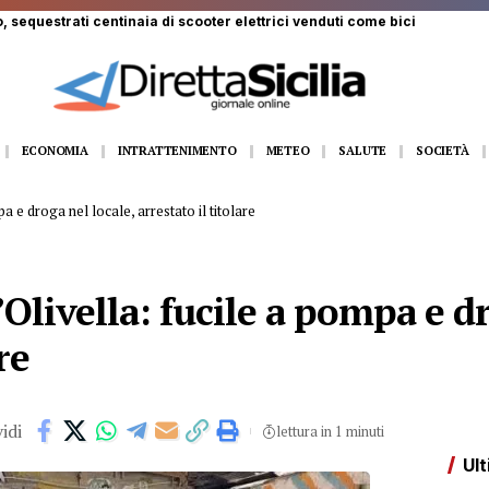
 ferito a Monte Pellegrino: trasportato a Villa Sofia
ECONOMIA
INTRATTENIMENTO
METEO
SALUTE
SOCIETÀ
a e droga nel locale, arrestato il titolare
’Olivella: fucile a pompa e d
re
idi
lettura in 1 minuti
Ult