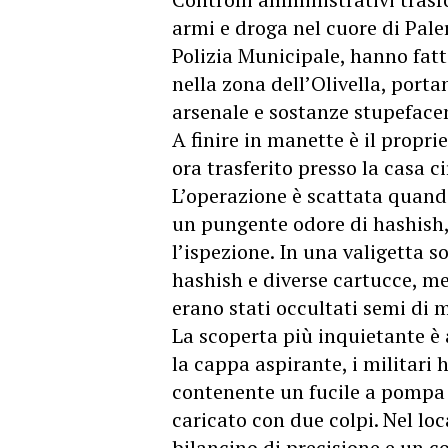
armi e droga nel cuore di Pale
Polizia Municipale, hanno fatt
nella zona dell’Olivella, porta
arsenale e sostanze stupefacen
A finire in manette è il propri
ora trasferito presso la casa c
L’operazione è scattata quando
un pungente odore di hashish,
l’ispezione. In una valigetta 
hashish e diverse cartucce, me
erano stati occultati semi di 
La scoperta più inquietante è 
la cappa aspirante, i militari
contenente un fucile a pompa 
caricato con due colpi. Nel lo
bilancino di precisione e un co