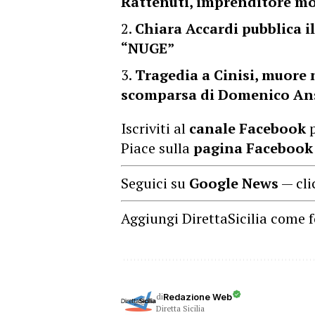
Rattenuti, imprenditore mo
Chiara Accardi pubblica i
“NUGE”
Tragedia a Cinisi, muore n
scomparsa di Domenico A
Iscriviti al
canale Facebook
p
Piace sulla
pagina Facebook
Seguici su
Google News
— cli
Aggiungi DirettaSicilia come f
di
Redazione Web
Diretta Sicilia