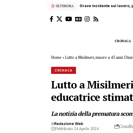
ULTIMORA
“Enjoy’s Jazz… e non solo”: 
CRONACA
Home
»
Lutto a Misilmeri, muore a 43 anni Chiar
CRONACA
Lutto a Misilmer
educatrice stimat
La notizia della prematura scom
di
Redazione Web
Condiv
Pubblicato 24 Aprile 2024