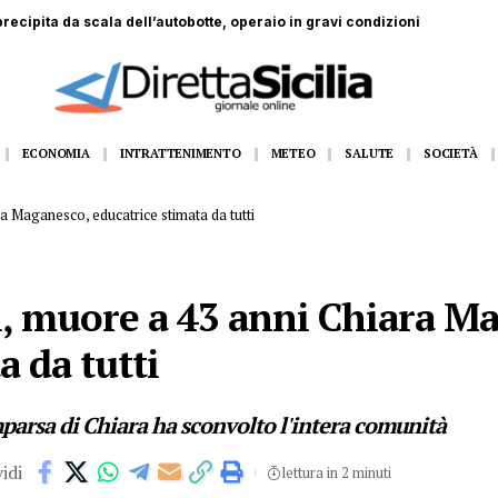
dall’11 al 14 agosto Gangi appuntamento con la grande musica dal vivo
ECONOMIA
INTRATTENIMENTO
METEO
SALUTE
SOCIETÀ
a Maganesco, educatrice stimata da tutti
i, muore a 43 anni Chiara M
a da tutti
parsa di Chiara ha sconvolto l'intera comunità
idi
lettura in 2 minuti