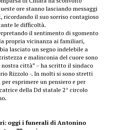
omparsa di Chiara ha sconvolto
 queste ore stanno lasciando messaggi
k, ricordando il suo sorriso contagioso
ante le difficoltà.
terpretando il sentimento di sgomento
la propria vicinanza ai familiari,
ia lasciato un segno indelebile a
tristezza e malinconia del cuore sono
 nostra città” – ha scritto il sindaco
 Rizzolo -. In molti si sono stretti
a per esprimere un pensiero e per
atrice della Dd statale 2° circolo
no.
ri: oggi i funerali di Antonino