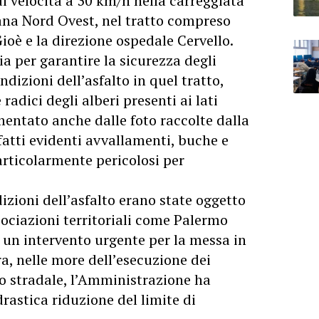
 di velocità a 30 km/h nella carreggiata
liana Nord Ovest, nel tratto compreso
Gioè e la direzione ospedale Cervello.
ia per garantire la sicurezza degli
ndizioni dell’asfalto in quel tratto,
adici degli alberi presenti ai lati
entato anche dalle foto raccolte dalla
fatti evidenti avvallamenti, buche e
articolarmente pericolosi per
izioni dell’asfalto erano state oggetto
sociazioni territoriali come Palermo
 un intervento urgente per la messa in
ra, nelle more dell’esecuzione dei
to stradale, l’Amministrazione ha
rastica riduzione del limite di