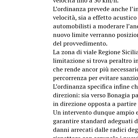
velocità fino a 30 km/h.
L’ordinanza prevede anche l’in
velocità, sia a effetto acustico
automobilisti a moderare l’anda
nuovo limite verranno posizion
del provvedimento.
La zona di viale Regione Sicil
limitazione si trova peraltro i
che rende ancor più necessario
percorrenza per evitare sanzio
L’ordinanza specifica infine ch
direzioni: sia verso Bonagia pa
in direzione opposta a partire 
Un intervento dunque ampio e 
garantire standard adeguati d
danni arrecati dalle radici degl