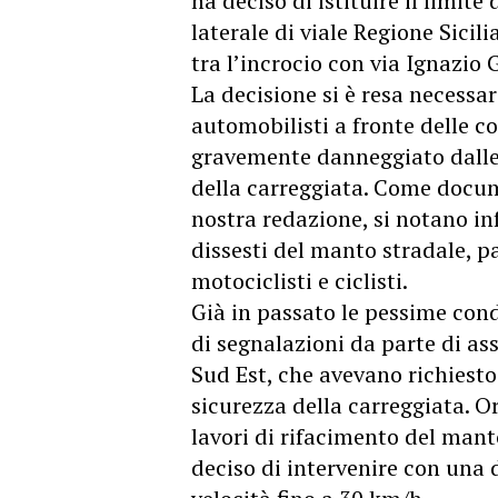
ha deciso di istituire il limite
laterale di viale Regione Sici
tra l’incrocio con via Ignazio 
La decisione si è resa necessar
automobilisti a fronte delle co
gravemente danneggiato dalle r
della carreggiata. Come docum
nostra redazione, si notano in
dissesti del manto stradale, p
motociclisti e ciclisti.
Già in passato le pessime cond
di segnalazioni da parte di as
Sud Est, che avevano richiesto
sicurezza della carreggiata. O
lavori di rifacimento del man
deciso di intervenire con una d