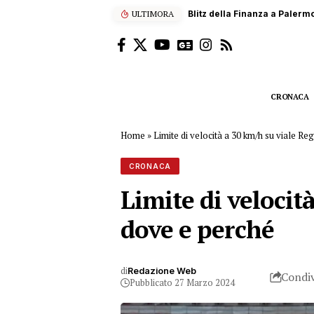
ULTIMORA
Scalatore francese di 22 anni
CRONACA
Home
»
Limite di velocità a 30 km/h su viale Re
CRONACA
Limite di velocit
dove e perché
di
Redazione Web
Condiv
Pubblicato 27 Marzo 2024