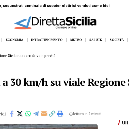
 ferito a Monte Pellegrino: trasportato a Villa Sofia
ECONOMIA
INTRATTENIMENTO
METEO
SALUTE
SOCIETÀ
gione Siciliana: ecco dove e perché
à a 30 km/h su viale Regione 
idi
lettura in 2 minuti
Ult