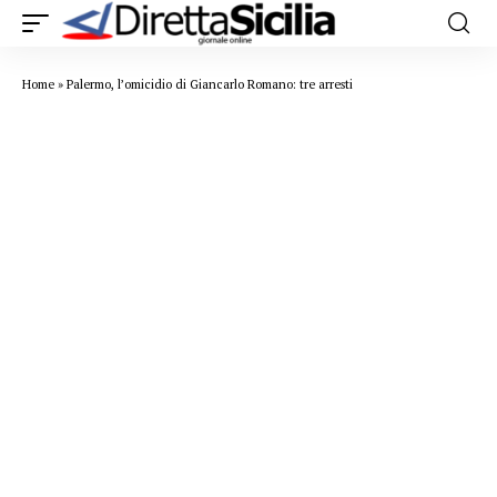
Home
»
Palermo, l’omicidio di Giancarlo Romano: tre arresti